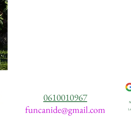
0610010967
N
funcanide@gmail.com
Le