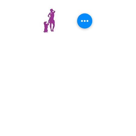
0610010967
funcanide@gmail.com
N°SIRET
802 946 004 00024
- © 2015 Vinciane
Vialettes - 06130 Grasse -
Fun Canidé
Les textes et les photos présentes sur ce site
sont la propriété exclusive de leurs auteurs.