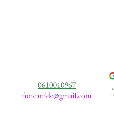
0610010967
N
funcanide@gmail.com
Le