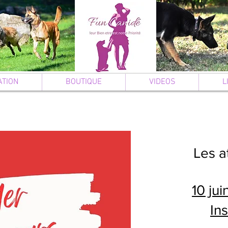
ATION
BOUTIQUE
VIDEOS
L
Les a
10 ju
In