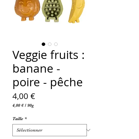
Veggie fruits :
banane -
poire - pêche
Prix
4,00 €
4,00 €
/
90g
4,00 €
pour
Taille
*
90
Grammes