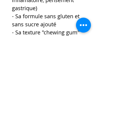
gastrique)
- Sa formule sans gluten et
sans sucre ajouté
- Sa texture "chewing gum"
qui va permettre aux dents
de s'enfoncer jusqu'à la
gensive
Le Conseil de l'éducatrice :
Vous pouvez tartiner les
picots au dos du veggie
fruit pour encore plus de
plaisir et congeler le tout
pour une délicieuse
gourmandise fraicheur en
été