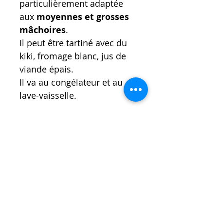
particulièrement adaptée
aux
moyennes et grosses
mâchoires
.
Il peut être tartiné avec du
kiki, fromage blanc, jus de
viande épais.
Il va au congélateur et au
lave-vaisselle.
L’astuce de l’éducatrice
: une
fois votre chien habitué à son
jouet n'hésitez pas à le
congeler pour des moments
fraicheurs comme pour
allonger la durée de jeu.