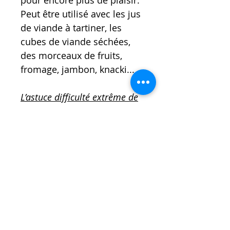
Peut être utilisé avec les jus
de viande à tartiner, les
cubes de viande séchées,
des morceaux de fruits,
fromage, jambon, knacki...
L’astuce difficulté extrême de
l’éducatrice
: réduisez la
largeur de vos gourmandises
pour les insérer les unes
après les autres, tartinez une
pate souple à la sortie et
congelez.