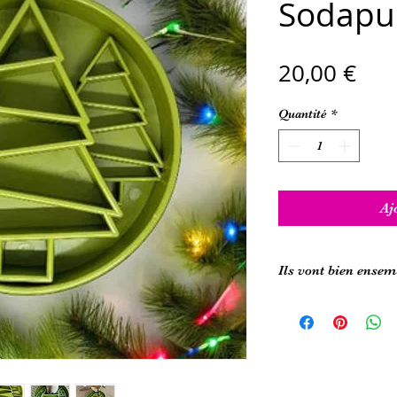
Sodapu
Pri
20,00 €
Quantité
*
Aj
Ils vont bien ensem
- Pate à tartiner poul
- Super food
- Meat mini
- Biscuits santé
- Poulet carottes séch
- Friandises mini os, 