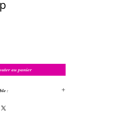
p
x
outer au panier
ble :
et, bacon, saumon, foie
és
coeur