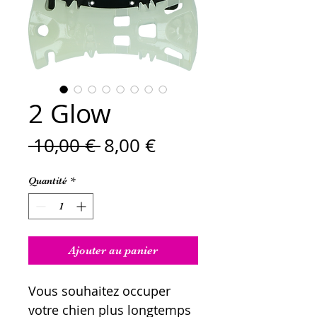
2 Glow
Prix
Prix
 10,00 € 
8,00 €
original
promotionnel
Quantité
*
Ajouter au panier
Vous souhaitez occuper
votre chien plus longtemps